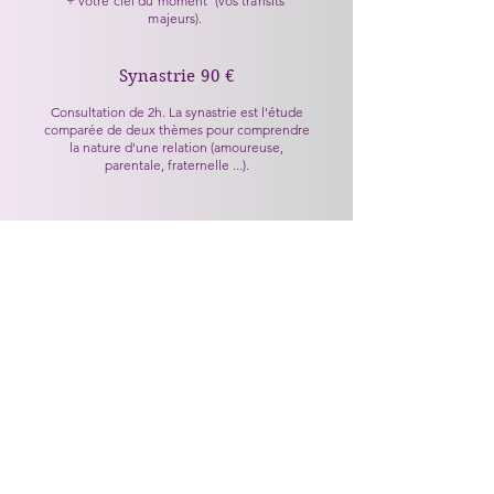
+ votre ciel du moment (vos transits
majeurs).
Synastrie 90 €
Consultation de 2h. La synastrie est l'étude
comparée de deux thèmes pour comprendre
la nature d'une relation (amoureuse,
parentale, fraternelle ...).
Atelier d'Astrologie
En étudiant votre thème ou un thème de
votre choix
mini-groupe de 5 pers
40 € les 2h
© 2023 par Marie-Pierre ADAM. Créé avec Wix.com
Politique de confidentialité
Politique en matière de cookies